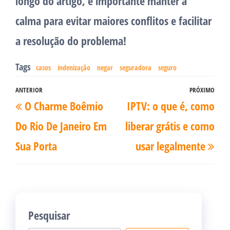
longo do artigo, é importante manter a
calma para evitar maiores conflitos e facilitar
a resolução do problema!
Tags
casos
indenização
negar
seguradora
seguro
Navegação
ANTERIOR
PRÓXIMO
Post
Pró
O Charme Boêmio
IPTV: o que é, como
de
anterior
pos
Post
Do Rio De Janeiro Em
liberar grátis e como
Sua Porta
usar legalmente
Pesquisar