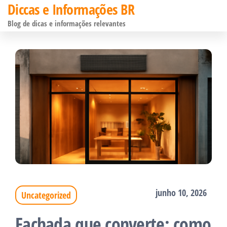
Diccas e Informações BR
Pular
Blog de dicas e informações relevantes
para
o
conteúdo
junho 10, 2026
Uncategorized
Fachada que converte: como