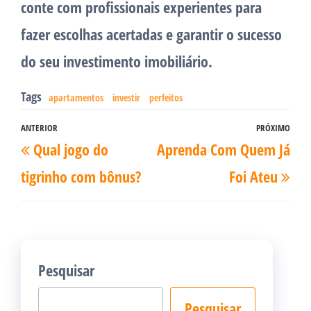
conte com profissionais experientes para
fazer escolhas acertadas e garantir o sucesso
do seu investimento imobiliário.
Tags
apartamentos
investir
perfeitos
Navegação
ANTERIOR
PRÓXIMO
Post
Pró
Qual jogo do
Aprenda Com Quem Já
de
anterior
pos
Post
tigrinho com bônus?
Foi Ateu
Pesquisar
Pesquisar