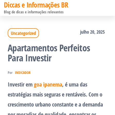
Diccas e Informações BR
Pular
Blog de dicas e informações relevantes
para
o
julho 20, 2025
Uncategorized
conteúdo
Apartamentos Perfeitos
Para Investir
Por
INDICADOR
Investir em
goa ipanema
, é uma das
estratégias mais seguras e rentáveis. Com o
crescimento urbano constante e a demanda
por moradias de qualidade, encontrar os