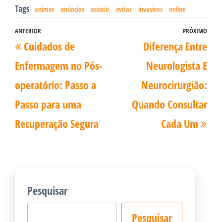
Tags
animes
anúncios
assistir
evitar
invasivos
online
Navegação
ANTERIOR
PRÓXIMO
Post
Pró
Cuidados de
Diferença Entre
de
anterior
pos
Post
Enfermagem no Pós-
Neurologista E
operatório: Passo a
Neurocirurgião:
Passo para uma
Quando Consultar
Recuperação Segura
Cada Um
Pesquisar
Pesquisar