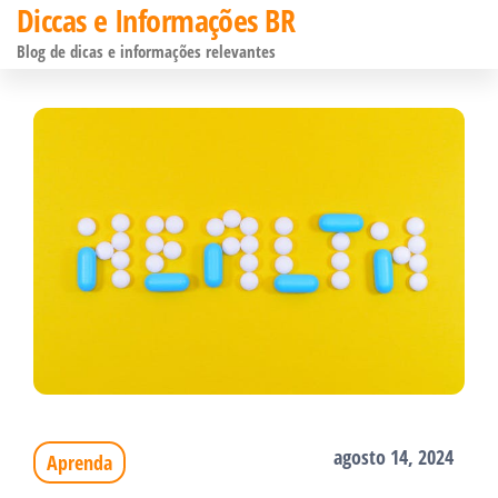
Diccas e Informações BR
Pular
Blog de dicas e informações relevantes
para
o
conteúdo
agosto 14, 2024
Aprenda