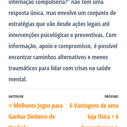
internação compulsória?” não tem uma
resposta única, mas envolve um conjunto de
estratégias que vão desde ações legais até
intervenções psicológicas e preventivas. Com
informação, apoio e compromisso, é possível
encontrar caminhos alternativos e menos
traumáticos para lidar com crises na saúde
mental.
Navegação
ANTERIOR
PRÓXIMO
Post
Pró
Melhores Jogos para
6 Vantagens de uma
de
anterior
pos
Post
Ganhar Dinheiro de
loja física + 6