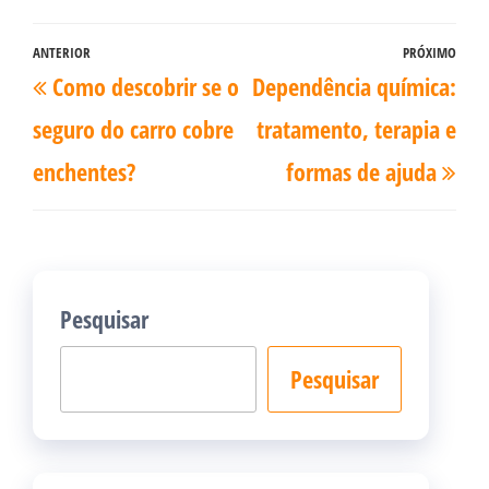
Navegação
ANTERIOR
PRÓXIMO
Post
Pró
Como descobrir se o
Dependência química:
de
anterior
pos
Post
seguro do carro cobre
tratamento, terapia e
enchentes?
formas de ajuda
Pesquisar
Pesquisar