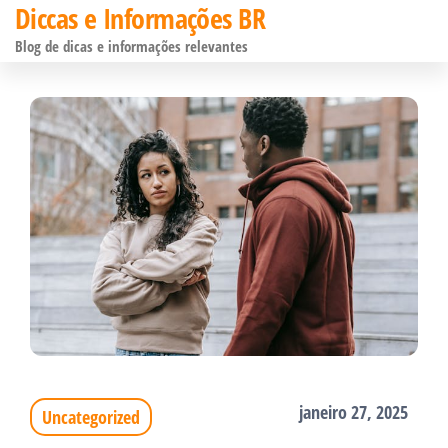
Diccas e Informações BR
Pular
Blog de dicas e informações relevantes
para
o
conteúdo
janeiro 27, 2025
Uncategorized