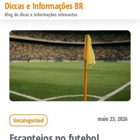
Diccas e Informações BR
Pular
Blog de dicas e informações relevantes
para
o
conteúdo
maio 23, 2026
Uncategorized
Escanteios no futebol