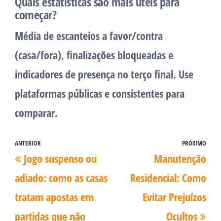
Quais estatísticas são mais úteis para
começar?
Média de escanteios a favor/contra
(casa/fora), finalizações bloqueadas e
indicadores de presença no terço final. Use
plataformas públicas e consistentes para
comparar.
Navegação
ANTERIOR
PRÓXIMO
Post
Pró
Jogo suspenso ou
Manutenção
de
anterior
pos
Post
adiado: como as casas
Residencial: Como
tratam apostas em
Evitar Prejuízos
partidas que não
Ocultos