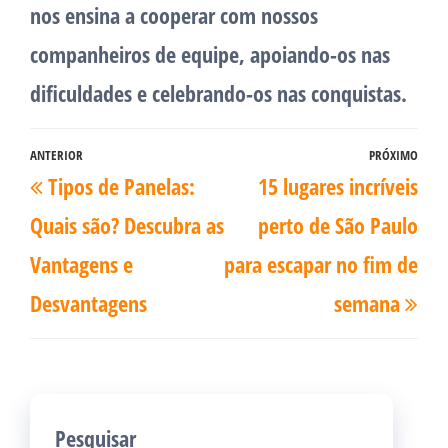
nos ensina a cooperar com nossos
companheiros de equipe, apoiando-os nas
dificuldades e celebrando-os nas conquistas.
Navegação
ANTERIOR
PRÓXIMO
Post
Pró
Tipos de Panelas:
15 lugares incríveis
de
anterior
pos
Post
Quais são? Descubra as
perto de São Paulo
Vantagens e
para escapar no fim de
Desvantagens
semana
Pesquisar