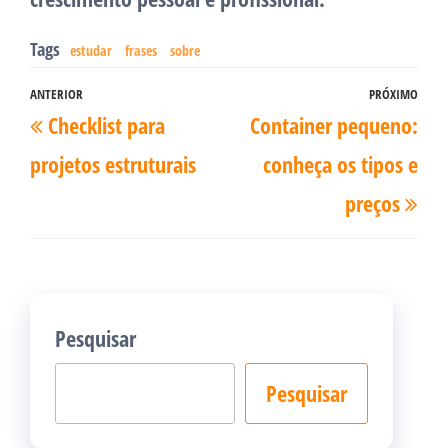
Tags
estudar
frases
sobre
Navegação
ANTERIOR
PRÓXIMO
Post
Pró
Checklist para
Container pequeno:
de
anterior
pos
Post
projetos estruturais
conheça os tipos e
preços
Pesquisar
Pesquisar