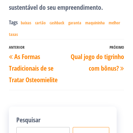
sustentável do seu empreendimento.
Tags
baixas
cartão
cashback
garanta
maquininha
melhor
taxas
Navegação
ANTERIOR
PRÓXIMO
Post
Pró
As Formas
Qual jogo do tigrinho
de
anterior
pos
Post
Tradicionais de se
com bônus?
Tratar Osteomielite
Pesquisar