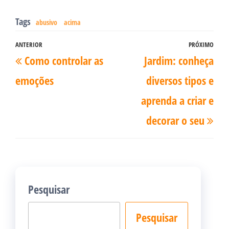
Tags
abusivo
acima
Navegação
ANTERIOR
PRÓXIMO
Post
Pró
Como controlar as
Jardim: conheça
de
anterior
pos
Post
emoções
diversos tipos e
aprenda a criar e
decorar o seu
Pesquisar
Pesquisar