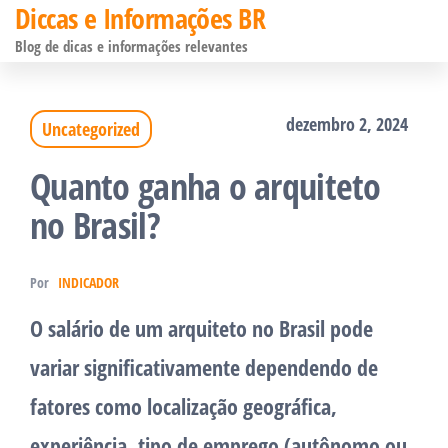
Diccas e Informações BR
Pular
Blog de dicas e informações relevantes
para
o
dezembro 2, 2024
Uncategorized
conteúdo
Quanto ganha o arquiteto
no Brasil?
Por
INDICADOR
O salário de um arquiteto no Brasil pode
variar significativamente dependendo de
fatores como localização geográfica,
experiência, tipo de emprego (autônomo ou