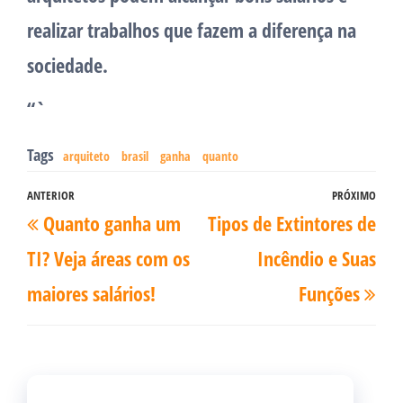
realizar trabalhos que fazem a diferença na
sociedade.
“`
Tags
arquiteto
brasil
ganha
quanto
Navegação
ANTERIOR
PRÓXIMO
Post
Pró
Quanto ganha um
Tipos de Extintores de
de
anterior
pos
Post
TI? Veja áreas com os
Incêndio e Suas
maiores salários!
Funções