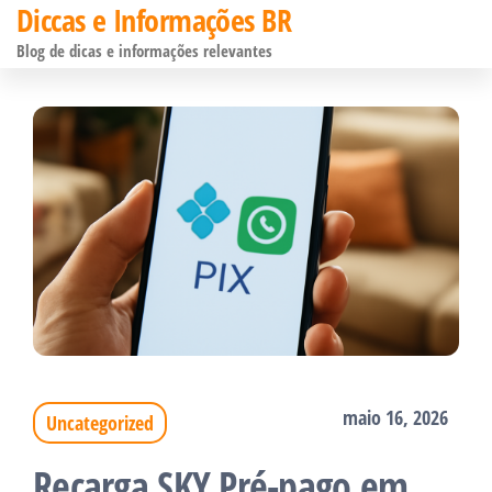
Diccas e Informações BR
Pular
Blog de dicas e informações relevantes
para
o
conteúdo
maio 16, 2026
Uncategorized
Recarga SKY Pré-pago em