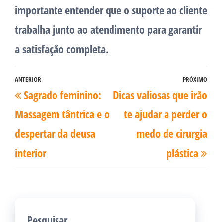
importante entender que o suporte ao cliente
trabalha junto ao atendimento para garantir
a satisfação completa.
Navegação
ANTERIOR
PRÓXIMO
Post
Pró
Sagrado feminino:
Dicas valiosas que irão
de
anterior
pos
Post
Massagem tântrica e o
te ajudar a perder o
despertar da deusa
medo de cirurgia
interior
plástica
Pesquisar