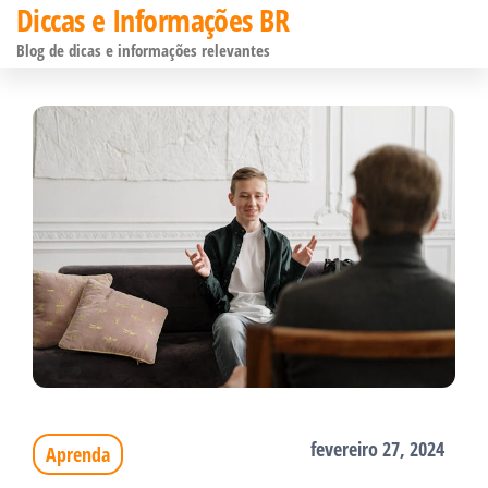
Diccas e Informações BR
Pular
Blog de dicas e informações relevantes
para
o
conteúdo
fevereiro 27, 2024
Aprenda