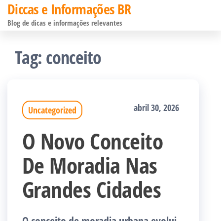
Diccas e Informações BR
Pular
Blog de dicas e informações relevantes
para
o
Tag:
conceito
conteúdo
abril 30, 2026
Uncategorized
O Novo Conceito
De Moradia Nas
Grandes Cidades
O conceito de moradia urbana evolui