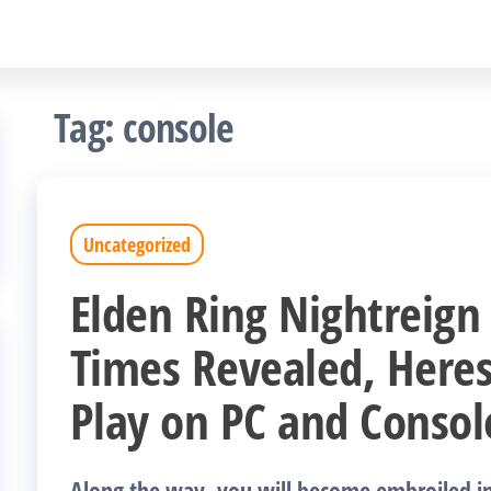
Tag:
console
Uncategorized
Elden Ring Nightreign
Times Revealed, Here
Play on PC and Conso
Along the way, you will become embroiled in