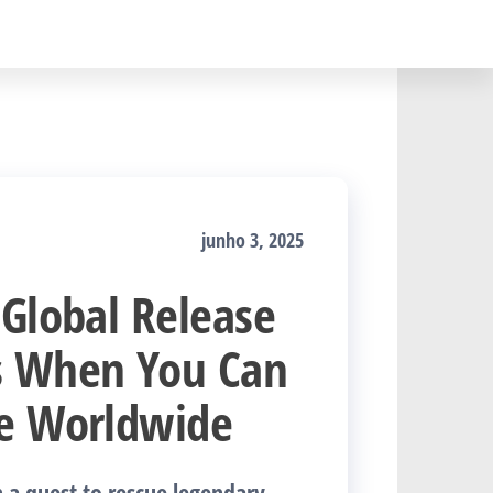
junho 3, 2025
 Global Release
s When You Can
le Worldwide
 a quest to rescue legendary