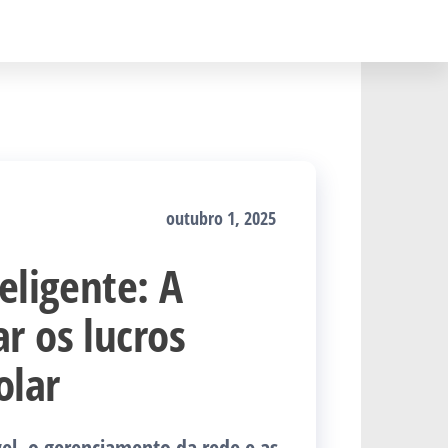
outubro 1, 2025
eligente: A
r os lucros
olar
el, o gerenciamento da rede e as