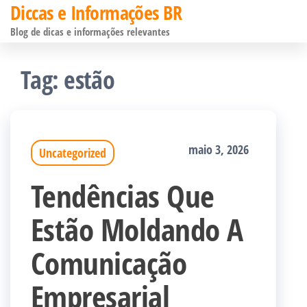
Diccas e Informações BR
Pular
Blog de dicas e informações relevantes
para
o
Tag:
estão
conteúdo
maio 3, 2026
Uncategorized
Tendências Que
Estão Moldando A
Comunicação
Empresarial