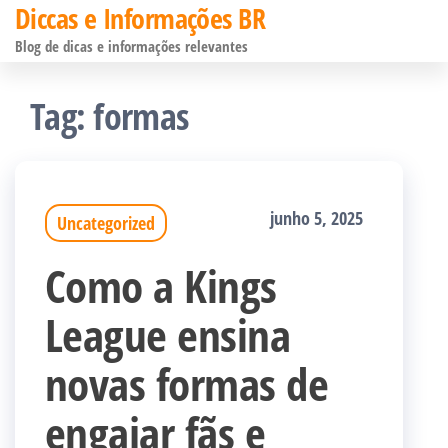
Diccas e Informações BR
Pular
Blog de dicas e informações relevantes
para
o
Tag:
formas
conteúdo
junho 5, 2025
Uncategorized
Como a Kings
League ensina
novas formas de
engajar fãs e