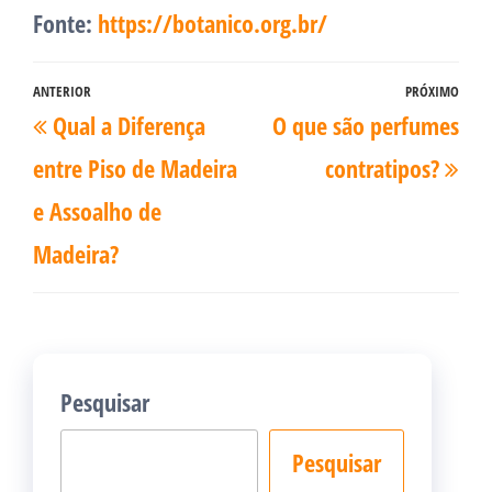
Fonte:
https://botanico.org.br/
Navegação
ANTERIOR
PRÓXIMO
Post
Pró
Qual a Diferença
O que são perfumes
de
anterior
pos
Post
entre Piso de Madeira
contratipos?
e Assoalho de
Madeira?
Pesquisar
Pesquisar