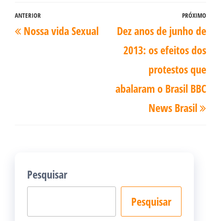
Navegação
ANTERIOR
PRÓXIMO
Post
Pró
Nossa vida Sexual
Dez anos de junho de
de
anterior
pos
Post
2013: os efeitos dos
protestos que
abalaram o Brasil BBC
News Brasil
Pesquisar
Pesquisar