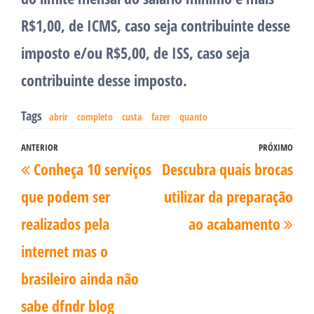
R$1,00, de ICMS, caso seja contribuinte desse
imposto e/ou R$5,00, de ISS, caso seja
contribuinte desse imposto.
Tags
abrir
completo
custa
fazer
quanto
Navegação
ANTERIOR
PRÓXIMO
Post
Pró
Conheça 10 serviços
Descubra quais brocas
de
anterior
pos
Post
que podem ser
utilizar da preparação
realizados pela
ao acabamento
internet mas o
brasileiro ainda não
sabe dfndr blog