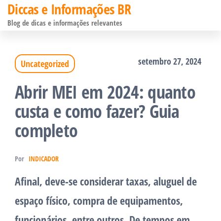
Diccas e Informações BR
Pular
Blog de dicas e informações relevantes
para
o
setembro 27, 2024
Uncategorized
conteúdo
Abrir MEI em 2024: quanto
custa e como fazer? Guia
completo
Por
INDICADOR
Afinal, deve-se considerar taxas, aluguel de
espaço físico, compra de equipamentos,
funcionários, entre outros. De tempos em