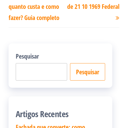
Post
quanto custa e como
de 21 10 1969 Federal
fazer? Guia completo
Pesquisar
Pesquisar
Artigos Recentes
Fachada que converte: como