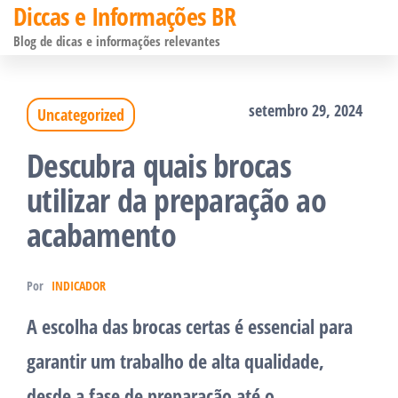
Diccas e Informações BR
Pular
Blog de dicas e informações relevantes
para
o
setembro 29, 2024
Uncategorized
conteúdo
Descubra quais brocas
utilizar da preparação ao
acabamento
Por
INDICADOR
A escolha das brocas certas é essencial para
garantir um trabalho de alta qualidade,
desde a fase de preparação até o