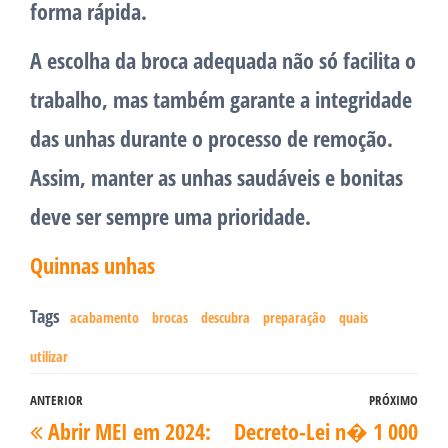
forma rápida.
A escolha da broca adequada não só facilita o
trabalho, mas também garante a integridade
das unhas durante o processo de remoção.
Assim, manter as unhas saudáveis e bonitas
deve ser sempre uma prioridade.
Quinnas unhas
Tags
acabamento
brocas
descubra
preparação
quais
utilizar
Navegação
ANTERIOR
PRÓXIMO
Post
Pró
Abrir MEI em 2024:
Decreto-Lei n� 1 000
de
anterior
pos