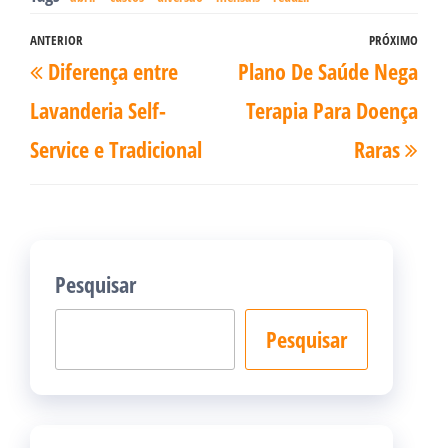
Navegação
ANTERIOR
PRÓXIMO
Post
Pró
Diferença entre
Plano De Saúde Nega
de
anterior
pos
Post
Lavanderia Self-
Terapia Para Doença
Service e Tradicional
Raras
Pesquisar
Pesquisar