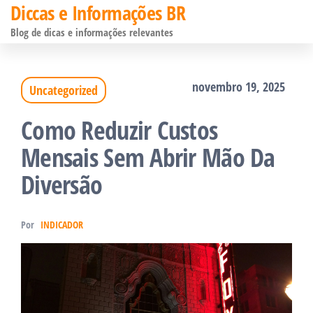
Diccas e Informações BR
Pular
Blog de dicas e informações relevantes
para
o
novembro 19, 2025
Uncategorized
conteúdo
Como Reduzir Custos
Mensais Sem Abrir Mão Da
Diversão
Por
INDICADOR