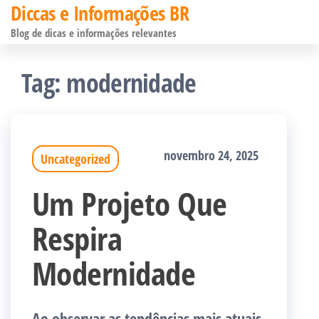
Diccas e Informações BR
Pular
Blog de dicas e informações relevantes
para
o
Tag:
modernidade
conteúdo
novembro 24, 2025
Uncategorized
Um Projeto Que
Respira
Modernidade
Ao observar as tendências mais atuais