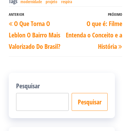
Tags
modernidade
projeto
respira
Navegação
ANTERIOR
PRÓXIMO
Post
Pró
O Que Torna O
O que é: Filme
de
anterior
pos
Post
Leblon O Bairro Mais
Entenda o Conceito e a
Valorizado Do Brasil?
História
Pesquisar
Pesquisar