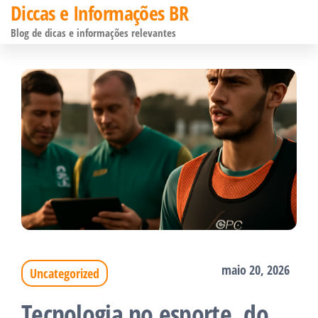
Diccas e Informações BR
Pular
Blog de dicas e informações relevantes
para
o
conteúdo
maio 20, 2026
Uncategorized
Tecnologia no esporte, do