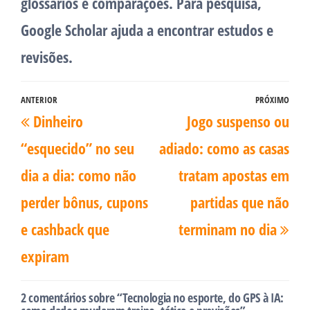
glossários e comparações. Para pesquisa,
Google Scholar ajuda a encontrar estudos e
revisões.
Navegação
ANTERIOR
PRÓXIMO
Post
Pró
Dinheiro
Jogo suspenso ou
de
anterior
pos
Post
“esquecido” no seu
adiado: como as casas
dia a dia: como não
tratam apostas em
perder bônus, cupons
partidas que não
e cashback que
terminam no dia
expiram
2 comentários sobre “Tecnologia no esporte, do GPS à IA: